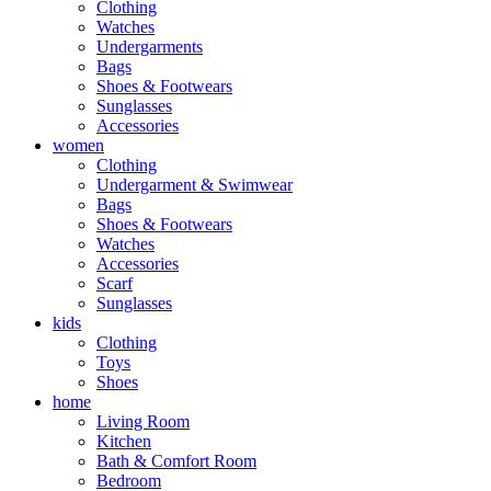
Clothing
Watches
Undergarments
Bags
Shoes & Footwears
Sunglasses
Accessories
women
Clothing
Undergarment & Swimwear
Bags
Shoes & Footwears
Watches
Accessories
Scarf
Sunglasses
kids
Clothing
Toys
Shoes
home
Living Room
Kitchen
Bath & Comfort Room
Bedroom