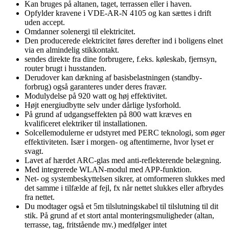
Kan bruges på altanen, taget, terrassen eller i haven.
Opfylder kravene i VDE-AR-N 4105 og kan sættes i drift
uden accept.
Omdanner solenergi til elektricitet.
Den producerede elektricitet føres derefter ind i boligens elnet
via en almindelig stikkontakt.
sendes direkte fra dine forbrugere, f.eks. køleskab, fjernsyn,
router brugt i husstanden.
Derudover kan dækning af basisbelastningen (standby-
forbrug) også garanteres under deres fravær.
Modulydelse på 920 watt og høj effektivitet.
Højt energiudbytte selv under dårlige lysforhold.
På grund af udgangseffekten på 800 watt kræves en
kvalificeret elektriker til installationen.
Solcellemodulerne er udstyret med PERC teknologi, som øger
effektiviteten. Især i morgen- og aftentimerne, hvor lyset er
svagt.
Lavet af hærdet ARC-glas med anti-reflekterende belægning.
Med integrerede WLAN-modul med APP-funktion.
Net- og systembeskyttelsen sikrer, at omformeren slukkes med
det samme i tilfælde af fejl, fx når nettet slukkes eller afbrydes
fra nettet.
Du modtager også et 5m tilslutningskabel til tilslutning til dit
stik. På grund af et stort antal monteringsmuligheder (altan,
terrasse, tag, fritstående mv.) medfølger intet