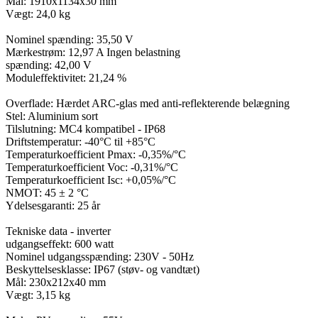
Mål: 1910x1134x30 mm
Vægt: 24,0 kg
Nominel spænding: 35,50 V
Mærkestrøm: 12,97 A Ingen belastning
spænding: 42,00 V
Moduleffektivitet: 21,24 %
Overflade: Hærdet ARC-glas med anti-reflekterende belægning
Stel: Aluminium sort
Tilslutning: MC4 kompatibel - IP68
Driftstemperatur: -40°C til +85°C
Temperaturkoefficient Pmax: -0,35%/°C
Temperaturkoefficient Voc: -0,31%/°C
Temperaturkoefficient Isc: +0,05%/°C
NMOT: 45 ± 2 °C
Ydelsesgaranti: 25 år
Tekniske data - inverter
udgangseffekt: 600 watt
Nominel udgangsspænding: 230V - 50Hz
Beskyttelsesklasse: IP67 (støv- og vandtæt)
Mål: 230x212x40 mm
Vægt: 3,15 kg