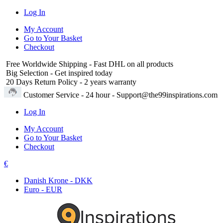
Log In
My Account
Go to Your Basket
Checkout
Free Worldwide Shipping
- Fast DHL on all products
Big Selection
- Get inspired today
20 Days Return Policy
- 2 years warranty
Customer Service
- 24 hour - Support@the99inspirations.com
Log In
My Account
Go to Your Basket
Checkout
€
Danish Krone - DKK
Euro - EUR