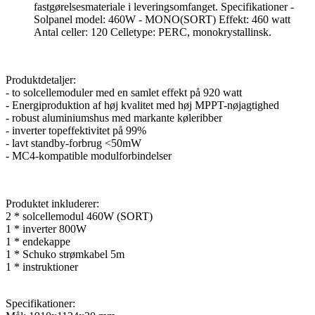
fastgørelsesmateriale i leveringsomfanget. Specifikationer -
Solpanel model: 460W - MONO(SORT) Effekt: 460 watt
Antal celler: 120 Celletype: PERC, monokrystallinsk.
Produktdetaljer:
- to solcellemoduler med en samlet effekt på 920 watt
- Energiproduktion af høj kvalitet med høj MPPT-nøjagtighed
- robust aluminiumshus med markante køleribber
- inverter topeffektivitet på 99%
- lavt standby-forbrug <50mW
- MC4-kompatible modulforbindelser
Produktet inkluderer:
2 * solcellemodul 460W (SORT)
1 * inverter 800W
1 * endekappe
1 * Schuko strømkabel 5m
1 * instruktioner
Specifikationer: